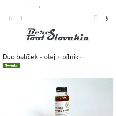
EUR
Prejsť
NÁKUP
na
obsah
KOŠÍK
Duo balíček - olej + pílnik
211
Novinka