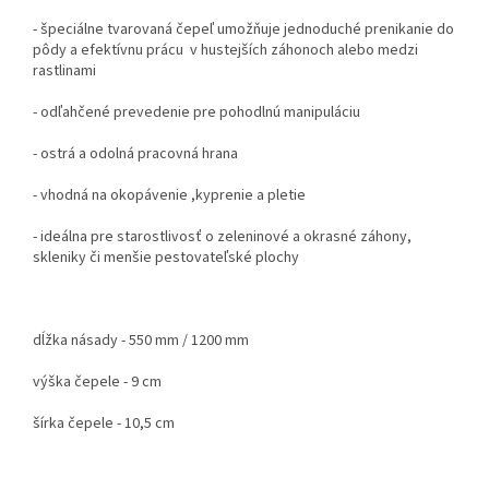
- špeciálne tvarovaná čepeľ umožňuje jednoduché prenikanie do
pôdy a efektívnu prácu v hustejších záhonoch alebo medzi
rastlinami
- odľahčené prevedenie pre pohodlnú manipuláciu
- ostrá a odolná pracovná hrana
- vhodná na okopávenie ,kyprenie a pletie
- ideálna pre starostlivosť o zeleninové a okrasné záhony,
skleniky či menšie pestovateľské plochy
dĺžka násady - 550 mm / 1200 mm
výška čepele - 9 cm
šírka čepele - 10,5 cm