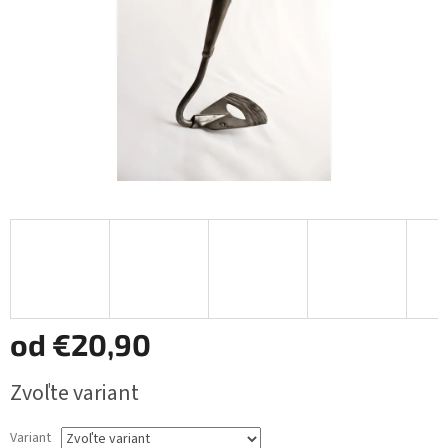
od
€20,90
Jednotková
Zvoľte variant
cena:
Variant