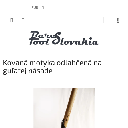
EUR
Prejsť
NÁKUP
na
obsah
KOŠÍK
Kovaná motyka odľahčená na
guľatej násade