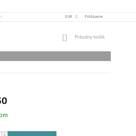
 OSOBNÝCH ÚDAJOV
REKLAMAČNÝ PORIADOK
EUR
Prihlásenie
NÁKUPNÝ
Prázdny košík
KOŠÍK
50
ová
dom