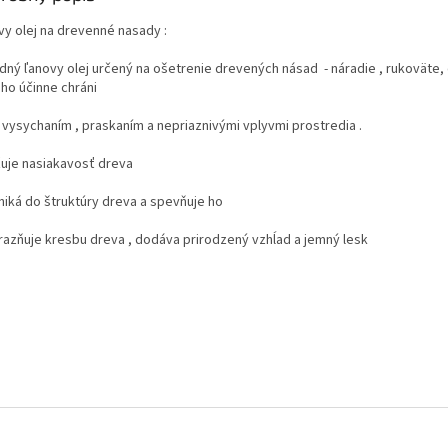
vy olej na drevenné nasady :
odný ľanovy olej určený na ošetrenie drevených násad - náradie , rukoväte,
 ho účinne chráni
 vysychaním , praskaním a nepriaznivými vplyvmi prostredia .
ižuje nasiakavosť dreva
eniká do štruktúry dreva a spevňuje ho
ýrazňuje kresbu dreva , dodáva prirodzený vzhĺad a jemný lesk