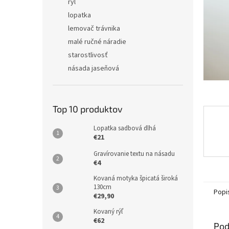
l
rýľ
lopatka
lemovač trávnika
malé ručné náradie
starostlivosť
násada jaseňová
Top 10 produktov
Lopatka sadbová dlhá
€21
Gravírovanie textu na násadu
€4
Kovaná motyka špicatá široká
130cm
Popi
€29,90
Kovaný rýľ
€62
Pod