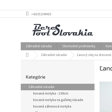
Prejsť
+421911549419
na
obsah
Záhradné náradie
Obchodné podmienky
Kon
Domov
Záhradné náradie
Ľanový olej na drevenú
B
Ľan
o
Preskočiť
č
Kategórie
kategórie
n
ý
Záhradné náradie
p
kovaná motyka - 130cm
a
kovaná motyka na guľatej násade
n
e
kovaná záhonová motyka