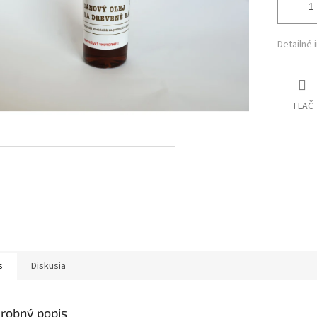
Detailné 
TLAČ
s
Diskusia
robný popis