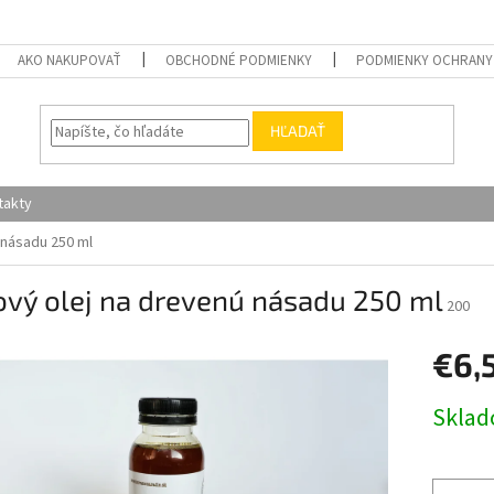
AKO NAKUPOVAŤ
OBCHODNÉ PODMIENKY
PODMIENKY OCHRANY
HĽADAŤ
takty
 násadu 250 ml
ový olej na drevenú násadu 250 ml
200
€6,
Jednotk
Skla
cena: