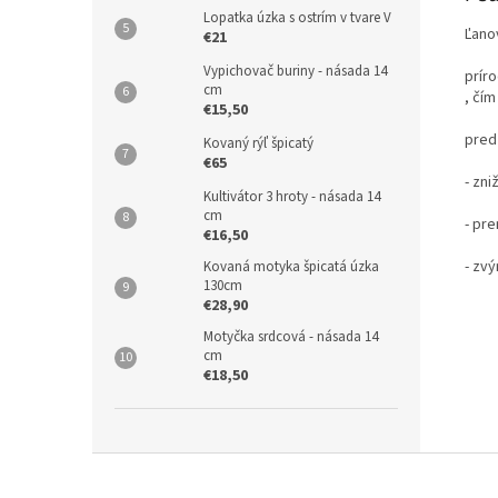
Lopatka úzka s ostrím v tvare V
Ľano
€21
Vypichovač buriny - násada 14
prír
cm
, čím
€15,50
pred
Kovaný rýľ špicatý
€65
- zn
Kultivátor 3 hroty - násada 14
cm
- pr
€16,50
- zv
Kovaná motyka špicatá úzka
130cm
€28,90
Motyčka srdcová - násada 14
cm
€18,50
Z
á